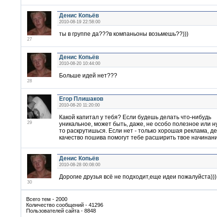
Денис Копьёв
2010-08-19 22:58:00
ты в группе да???в компаньоны возьмешь??)))
27
Денис Копьёв
2010-08-20 10:44:00
Больше идей нет???
28
Егор Плишаков
2010-08-20 11:20:00
Какой капитал у тебя? Если будешь делать что-нибудь
29
уникальное, может быть, даже, не особо полезное или н
то раскрутишься. Если нет - только хорошая реклама, д
качество пошива помогут тебе расширить твое начинани
Денис Копьёв
2010-08-28 00:08:00
Дорогие друзья всё не подходит,еще идеи пожалуйста)))
30
Всего тем - 2000
Количество сообщений - 41296
Пользователей сайта - 8848