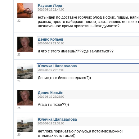
Раушан Лорд
2010-08-19 21:44:00
есть идеи по доставке горячих блюд в офис, пиццы, напи
22
разных, просто набирают номер, составляешь меню и к 
назначенное время привозишь!!!как думаете?
Денис Копьёв
2010-08-19 21:50:00
и что с этого имеешь????где закупаться??
23
Юлечка Шапавалова
2010-08-19 22:16:00
Денис,ты в бизнес подался?))
24
Денис Копьёв
2010-08-19 22:25:00
Ага,а ты тоже??))
25
Юлечка Шапавалова
2010-08-19 22:38:00
нет,пока порабатаю,поучусь,а потом-возможно!
26
в планах есть такое))