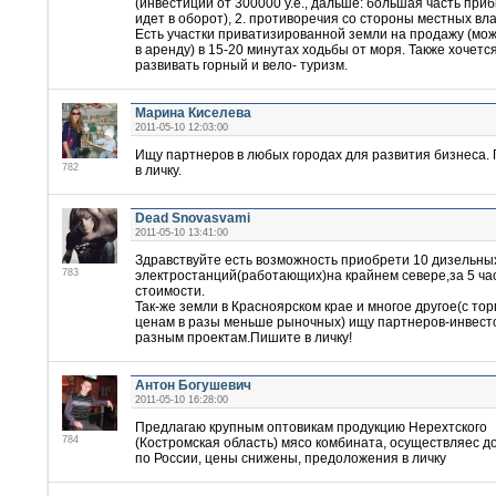
(инвестиции от 300000 у.е., дальше: большая часть при
идет в оборот), 2. противоречия со стороны местных вла
Есть участки приватизированной земли на продажу (мож
в аренду) в 15-20 минутах ходьбы от моря. Также хочетс
развивать горный и вело- туризм.
Марина Киселева
2011-05-10 12:03:00
Ищу партнеров в любых городах для развития бизнеса.
782
в личку.
Dead Snovasvami
2011-05-10 13:41:00
Здравствуйте есть возможность приобрети 10 дизельны
783
электростанций(работающих)на крайнем севере,за 5 час
стоимости.
Так-же земли в Красноярском крае и многое другое(с тор
ценам в разы меньше рыночных) ищу партнеров-инвест
разным проектам.Пишите в личку!
Антон Богушевич
2011-05-10 16:28:00
Предлагаю крупным оптовикам продукцию Нерехтского
784
(Костромская область) мясо комбината, осуществляес д
по России, цены снижены, предоложения в личку