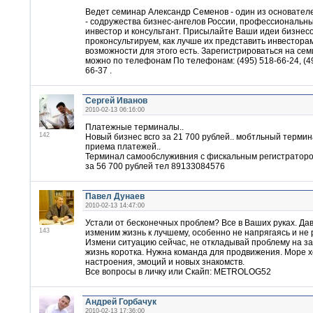
Ведет семинар Александр Семенов - один из основате
- содружества бизнес-ангелов России, профессиональн
инвестор и консультант. Присылайте Ваши идеи бизнесо
проконсультируем, как лучше их представить инвесторам
возможности для этого есть. Зарегистрироваться на се
можно по телефонам По телефонам: (495) 518-66-24, (49
66-37 .
Сергей Иванов
2010-02-13 06:16:00
Платежные терминалы..
142
Новый бизнес всго за 21 700 рублей.. мобтльный терми
приема платежей..
Терминал самообслуживния с фискальным регистратором
за 56 700 рублей тел 89133084576
Павел Дунаев
2010-02-13 14:47:00
Устали от бесконечных проблем? Все в Ваших руках. Да
143
изменим жизнь к лучшему, особенно не напрягаясь и не 
Измени ситуацию сейчас, не откладывай проблему на за
жизнь коротка. Нужна команда для продвижения. Море 
настроения, эмоций и новых знакомств.
Все вопросы в личку или Скайп: METROLOG52
Андрей Горбачук
2010-02-13 17:36:00