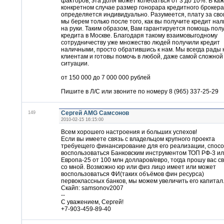
факторов, эта доля может колебаться от 3 до 10%. В ка
конкретном случае размер гонорара кредитного брокера
определяется индивидуально. Разумеется, плату за сво
мы берем только после того, как вы получите кредит на
на руки. Таким образом, Вам гарантируется помощь пол
кредита в Москве. Благодаря такому взаимовыгодному
сотрудничеству уже множество людей получили кредит
наличными, просто обратившись к нам. Мы всегда рады
клиентам и готовы помочь в любой, даже самой сложной
ситуации.
от 150 000 до 7 000 000 рублей
Пишите в Л/С или звоните по номеру 8 (965) 337-25-29
149
Сергей AMG Самсонов
2010-02-15 16:15:00
Всем хорошего настроения и больших успехов!
Если вы имеете связь с владельцом крупного проекта
требуещего финансирование для его реализации, спос
воспользоваться Банковским инструментом ТОП РФ-3 и
Европа-25 от 100 млн долларов/евро, тогда прошу вас с
со мной. Возможно юр или физ лицо имеет или может
воспользоваться ФИ(таких объёмов фин ресурса)
первоклассных банков, мы можем увеличить его капитал
Скайп: samsonov2007
--
С уважением, Сергей!
+7-903-459-89-40