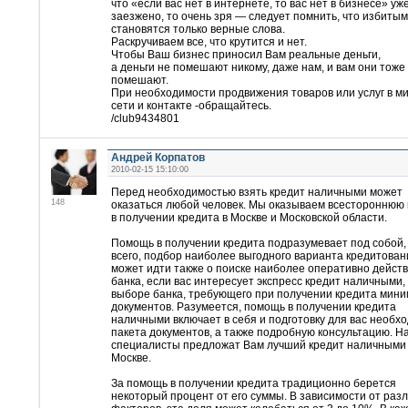
что «если вас нет в интернете, то вас нет в бизнесе» уж
заезжено, то очень зря — следует помнить, что избиты
становятся только верные слова.
Раскручиваем все, что крутится и нет.
Чтобы Ваш бизнес приносил Вам реальные деньги,
а деньги не помешают никому, даже нам, и вам они тоже
помешают.
При необходимости продвижения товаров или услуг в м
сети и контакте -обращайтесь.
/club9434801
Андрей Корпатов
2010-02-15 15:10:00
Перед необходимостью взять кредит наличными может
148
оказаться любой человек. Мы оказываем всестороннюю
в получении кредита в Москве и Московской области.
Помощь в получении кредита подразумевает под собой,
всего, подбор наиболее выгодного варианта кредитован
может идти также о поиске наиболее оперативно дейст
банка, если вас интересует экспресс кредит наличными,
выборе банка, требующего при получении кредита мин
документов. Разумеется, помощь в получении кредита
наличными включает в себя и подготовку для вас необх
пакета документов, а также подробную консультацию. 
специалисты предложат Вам лучший кредит наличными
Москве.
За помощь в получении кредита традиционно берется
некоторый процент от его суммы. В зависимости от раз