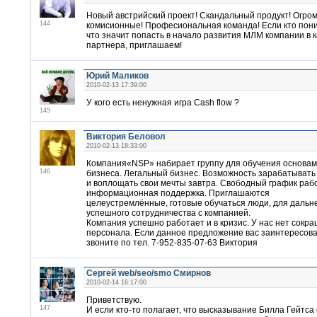
Новый австрийский проект! Скандальный продукт! Огро
144
комисионные! Професиональная команда! Если кто пон
что значит попасть в начало развития МЛМ компании в 
партнера, приглашаем!
Юрий Маликов
2010-02-13 17:39:00
У кого есть ненужная игра Cash flow ?
145
Виктория Беловол
2010-02-13 18:33:00
Компания«NSP» набирает группу для обучения основам
146
бизнеса. Легальный бизнес. Возможность зарабатывать
и воплощать свои мечты завтра. Свободный график раб
информационная поддержка. Приглашаются
целеустремлённые, готовые обучаться люди, для дальн
успешного сотрудничества с компанией.
Компания успешно работает и в кризис. У нас нет сокр
персонала. Если данное предложение вас заинтересова
звоните по тел. 7-952-835-07-63 Виктория
Сергей web/seo/smo Смирнов
2010-02-14 16:17:00
Приветствую.
147
И если кто-то полагает, что высказывание Билла Гейтса 