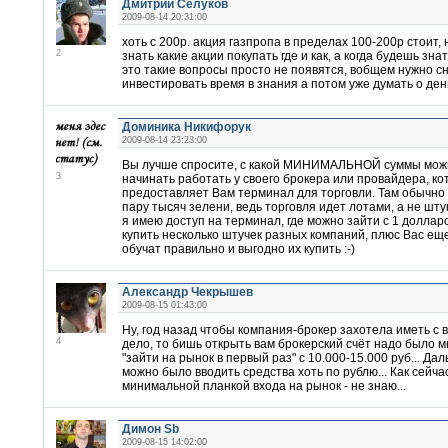
Дмитрий Селуков
2009-08-14 20:31:00
хоть с 200р. акция газпропа в пределах 100-200р стоит,
2
знать какие акции покупать где и как, а когда будешь знат
это такие вопросы просто не появятся, вобщем нужно с
инвестировать время в знания а потом уже думать о день
Доминика Никифорук
2009-08-14 23:23:00
Вы лучше спросите, с какой МИНИМАЛЬНОЙ суммы мож
3
начинать работать у своего брокера или провайдера, к
предоставляет Вам терминал для торговли. Там обычно
пару тысяч зелени, ведь торговля идет лотами, а не шту
я имею доступ на терминал, где можно зайти с 1 доллар
купить несколько штучек разных компаний, плюс Вас ещ
обучат правильно и выгодно их купить :-)
Александр Чекрышев
2009-08-15 01:43:00
Ну, год назад чтобы компания-брокер захотела иметь с 
4
дело, то бишь открыть вам брокерский счёт надо было 
"зайти на рынок в первый раз" с 10.000-15.000 руб... Да
можно было вводить средства хоть по рублю... Как сейча
минимальной планкой входа на рынок - не знаю...
Димон Sb
2009-08-15 14:02:00