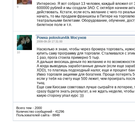
Интересно. Я вот собрал 13 человек, каждый вложил от 
9
600000 рублей и мы создали ЗАО. С октября начнем акт
действовать. Кстати, если есть желание с чего-то реаль
начать, то мы продаем франшизы в Питере на торговлю
театральными билетами. Оборудование, обучение, дост
билетное поле и т.п.
Ромка poloskun4ik Мосунов
2009-09-29 17:31:00
Насколько я знаю, чтобы через брокера торговать, нужно
10
купить саму программу для торговли. Сталкивался с эти
1 раз, прога стоила примерно 5 тыр.
А дальше вносишь деньги по желанию и по возможностя
А когда выводишь заработанные деньги (если еще зара
XDD), то платишь подоходный налог, еще и процент банк
Имхо торговля акциями для богатеев. Проще потерять 5
если у тебя на счету еще 500 лежит, чем проиграть пос
тыщ.
Еще сам Киосаки советовал лучше сыграйте в лотерею, 
сразу будете знать результат, а не ждать неделю, чтобы
какую сторону упал курс :)))
Всего тем - 2000
Количество сообщений - 41296
Пользователей сайта - 8848