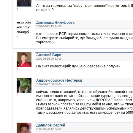
А что за терминал за "пару тысяч зелени" про который 
5
говорила?
Доминика Никифорук
2009-08-15 15:24:00
я же не знаю ВСЕ терминалы, сталкивалась именно с та
6
Вы смотрите-выбирайте, где Вам удобнее сумма входа и
торговли ;-)
Алексей Бирст
2009-08-16 00:51:00
На счет инвестиций: лучше образование получай...
7
Андрей courage Нестеров
2009-09-27 08:35:00
сейчас полно компаний, которые обучают биржевой торг
8
именно сегодня стоит пойти на такие курсы, цены сегод
смешные. я, например, хорошие и ДОРОГИЕ в прошлом
(1мес) весной посетил за 800рублей!!! важно, чтобы твои
преподаватели являлись действующими успешными игр
там и расскажут про депозиты. есть микродепозиты 500
Данилов Сергей
2009-09-28 12:24:00