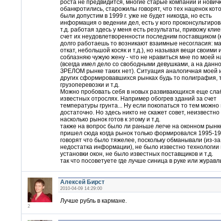
роста не предвидится, многие старые компании и нович
обанкротились, старожилы говорят, что тех наценок кот
были допустим в 1999 г. уже не будет никогда, но есть
информация о ведении дел, есть у кого проконсультиров
т.д. работая здесь у меня есть результаты, привожу клие
счет их неудовлетворенности последним поставщиком (
долго работаешь то возникают взаимные несогласия: м
откат, небольшой косяк и т.д.), но называя вещи своими
соблазняю чужую жену - что не нравиться мне по моей н
(всегда имел дело со свободными девушками, а на данн
ЗРЕЛОМ рынке таких нет). Ситуация аналогичная моей 
других сформировавшихся рынках будь то полиграфия, 
грузоперевозки и т.д.
Можно пробовать себя в новых развивающихся еще сла
известных отрослях. Например обогрев зданий за счет
температуры грунта... Ну если покопаться то тем можно
достаточно. Но здесь никто не скажет совет, неизвестно
насколько рынок готов к этому и т.д.
также на вопрос было ли раньше легче на оконном рынке
пришел сюда когда рынок только формировался 1995-199
говорят что было тяжелее, поскольку обманывали (из-за
недостатка информации), не было известно технологии 
установки окон, не было известных поставщиков и т.д.
так что посоветуете где лучше синица в руке или журавль
Алексей Бирст
2010-04-09 14:29:00
Лучше рубль в кармане.
2