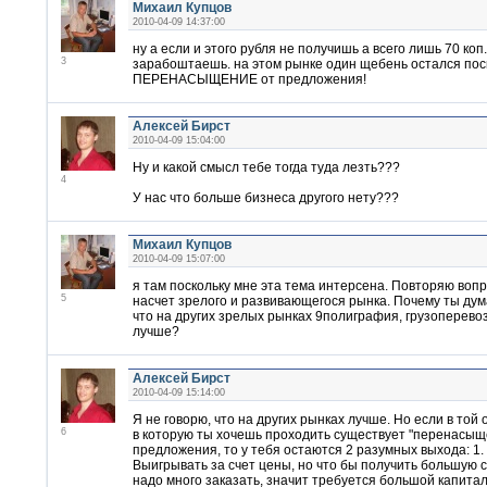
Михаил Купцов
2010-04-09 14:37:00
ну а если и этого рубля не получишь а всего лишь 70 коп.
3
зарабоштаешь. на этом рынке один щебень остался пос
ПЕРЕНАСЫЩЕНИЕ от предложения!
Алексей Бирст
2010-04-09 15:04:00
Ну и какой смысл тебе тогда туда лезть???
4
У нас что больше бизнеса другого нету???
Михаил Купцов
2010-04-09 15:07:00
я там поскольку мне эта тема интерсена. Повторяю воп
5
насчет зрелого и развивающегося рынка. Почему ты ду
что на других зрелых рынках 9полиграфия, грузоперевозк
лучше?
Алексей Бирст
2010-04-09 15:14:00
Я не говорю, что на других рынках лучше. Но если в той 
6
в которую ты хочешь проходить существует "перенасыщ
предложения, то у тебя остаются 2 разумных выхода: 1.
Выигрывать за счет цены, но что бы получить большую с
надо много заказать, значит требуется большой капитал