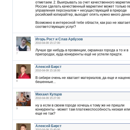
отметаем. 2. Выигрывать за счет качественного маркетин
России сделать качественный маркетинг может только г
управления персоналом + несуществующий в природе
росийский копирайтер, выходит опять нужно много денег
Возможно в интересной тебе области, как раз не хватае
соответствующих услуг?
Игорь Рост и Слав Арбузов
2010-04-09 15:17:00
Лучше где нибудь в провинции, окраинах города а то и в
7
пригородах, куда конкуренты ещё не успели придти.
Алексей Бирст
2010-04-09 15:18:00
В сибири очень не хватает материалов, да еще и наценк
8
бешенные...
Михаил Купцов
2010-04-09 15:27:00
ну а если в своем городе хочешь к тому же не пришли
9
конкуренты - может там платежеспособность низкая или
еще не так?
Алексей Бирст
2010-04-09 15:40:00