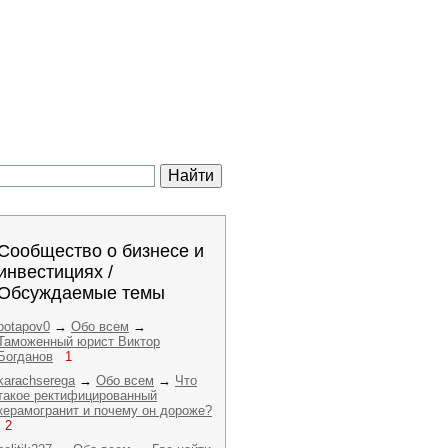
Сообщество о бизнесе и
инвестициях /
Обсуждаемые темы
potapov0
→
Обо всем
→
Таможенный юрист Виктор
Богданов
1
karachserega
→
Обо всем
→
Что
такое ректифицированный
керамогранит и почему он дороже?
2