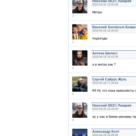
Николай DEZ© Лазарев
2010-04-18 13:03:00
Метро
2
Василий Sorokoust Бояр
2010-04-18 14:26:00
подъезды
3
Антоха Шелест
2010-04-18 16:41:00
а в метро как ?
4
Сергей Сайрус Жуть
2010-04-18 17:34:00
#4 Ну это пока приколисты
5
Николай DEZ© Лазарев
2010-04-18 18:24:00
ну у нас в Киеве рекламу п
6
Александр Колт
2010-04-18 18:26:00