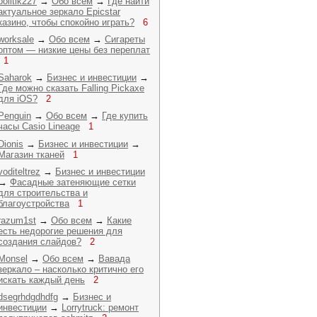
politik227
→
Обо всем
→
Где найти
актуальное зеркало Epicstar
казино, чтобы спокойно играть?
6
worksale
→
Обо всем
→
Сигареты
оптом — низкие цены без переплат
1
Saharok
→
Бизнес и инвестиции
→
Где можно сказать Falling Pickaxe
для iOS?
2
Penguin
→
Обо всем
→
Где купить
часы Casio Lineage
1
Dionis
→
Бизнес и инвестиции
→
Магазин тканей
1
voditeltrez
→
Бизнес и инвестиции
→
Фасадные затеняющие сетки
для строительства и
благоустройства
1
razum1st
→
Обо всем
→
Какие
есть недорогие решения для
создания слайдов?
2
Monsel
→
Обо всем
→
Вавада
зеркало – насколько критично его
искать каждый день
2
dsegrhdgdhdfg
→
Бизнес и
инвестиции
→
Lorrytruck: ремонт