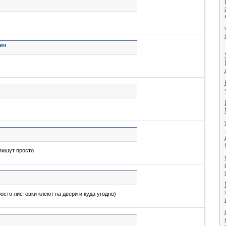
кин
 пишут просто
росто листовки клеют на двери и куда угодно)