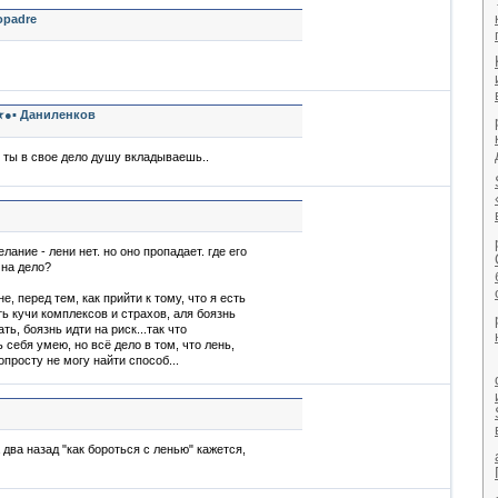
opadre
 ★●▪ Даниленков
 ты в свое дело душу вкладываешь..
елание - лени нет. но оно пропадает. где его
 на дело?
не, перед тем, как прийти к тому, что я есть
ь кучи комплексов и страхов, аля боязнь
ть, боязнь идти на риск...так что
 себя умею, но всё дело в том, что лень,
опросту не могу найти способ...
два назад "как бороться с ленью" кажется,