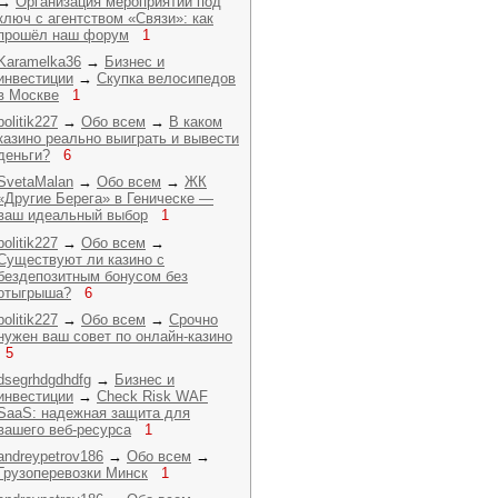
→
Организация мероприятий под
ключ с агентством «Связи»: как
прошёл наш форум
1
Karamelka36
→
Бизнес и
инвестиции
→
Скупка велосипедов
в Москве
1
politik227
→
Обо всем
→
В каком
казино реально выиграть и вывести
деньги?
6
SvetaMalan
→
Обо всем
→
ЖК
«Другие Берега» в Геническе —
ваш идеальный выбор
1
politik227
→
Обо всем
→
Существуют ли казино с
бездепозитным бонусом без
отыгрыша?
6
politik227
→
Обо всем
→
Срочно
нужен ваш совет по онлайн-казино
5
dsegrhdgdhdfg
→
Бизнес и
инвестиции
→
Check Risk WAF
SaaS: надежная защита для
вашего веб-ресурса
1
andreypetrov186
→
Обо всем
→
Грузоперевозки Минск
1