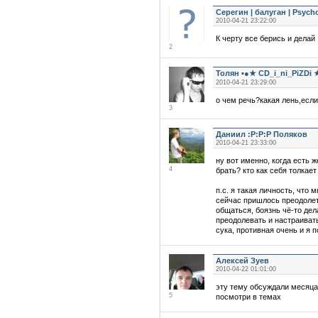
Серегин | балуган | Psych
2010-04-21 23:22:00
К черту все берись и делай
2
Толян ▪●★ CD_i_ni_PiZDi
2010-04-21 23:29:00
о чем речь?какая лень,если
3
Даниил :P:P:P Поляков
2010-04-21 23:33:00
ну вот именно, когда есть ж
4
брать? кто как себя толкает
п.с. я такая личность, что м
сейчас пришлось преодолет
общаться, боязнь чё-то дела
преодолевать и настраивать
сука, противная очень и я п
Алексей Зуев
2010-04-22 01:01:00
эту тему обсуждали месяца 
5
посмотри в темах