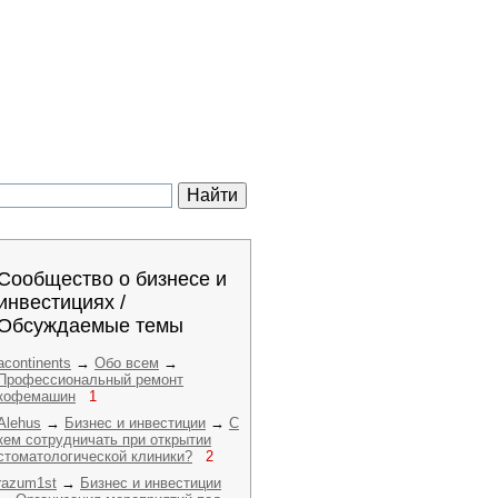
Сообщество о бизнесе и
инвестициях /
Обсуждаемые темы
acontinents
→
Обо всем
→
Профессиональный ремонт
кофемашин
1
Alehus
→
Бизнес и инвестиции
→
С
кем сотрудничать при открытии
стоматологической клиники?
2
razum1st
→
Бизнес и инвестиции