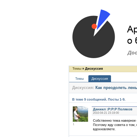
Темы
» Дискуссия
Темы
Дискуссия
Дискуссия:
Как преодолеть лен
В теме 9 сообщений. Посты 1-9.
Даниил :P:P:P Поляков
2010-04-21 23:19:00
Собственно тема наверное 
1
Поэтому жду совета о том, г
вдохновляете.