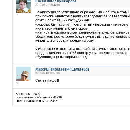
Елена Флер Кушнарева
2010-05-07 18:47:00
- с описания собственного образования и опыта в этом 
2
при поиске клиентов с нуля как аргумент работает тольк
опыт и опыт ваших сотрудников.
- хорошо бы парочку hr-ов опытных перехватить-перекуп
них и свои клиенты будут сразу.
- написать коммерческое предложение, смелое, сильное
убедительное, которое будет сулить выгоды потенциал
клиенту, и вперед, к продажам услуг.
у меня своего агентства нет, работа замом в агентстве, 
предоставляло широкий спектр услуг: поиск персонала,
обучение, оценка сервиса и т.д.
Максим Николаевич Шуплецов
2010-05-10 09:58:00
Спс за инфо!!!
3
Всего тем - 2000
Количество сообщений - 41296
Пользователей сайта - 8848