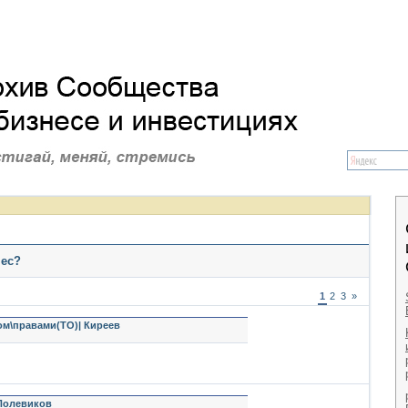
нес?
1
2
3
»
ом\правами(ТО)| Киреев
Полевиков