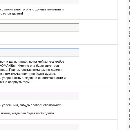
 с понимания того, что хочешь получить и
о готов делать!
но - и цели, и план, но на мой взгляд любое
 КОМАНДЫ. Именно она будет являться
знеса. Причем состав команды не должен
 в этом случае никто не будет думать
ь уверенность в людях, в их сплоченности и
ожно свернуть горы!!!
ь успешным, забудь слово "невозможно",
 потом, когда она будет необходима