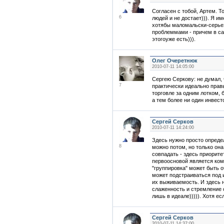
Согласен с тобой, Артем. Т
6
людей и не достает))). Я и
хотябы маломальски-серьез
проблеммами - причем в са
этогоуже есть))).
Олег Очеретнюк
2010-07-11 14:05:00
Сергею Серкову: не думал, 
7
практически идеально правы:
торговле за одним лотком,
а тем более ни один инвест
Сергей Серков
2010-07-11 14:24:00
Здесь нужно просто опреде
8
можно потом, но только он
совпадать - здесь приоритет
первоосновой является кома
"группировка" может быть о
может подстраиваться под 
их выживаемость. И здесь 
слаженность и стремление с
лишь в идеале))))). Хотя есл
Сергей Серков
2010-07-11 14:37:00