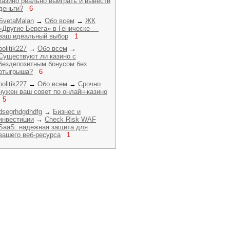
казино реально выиграть и вывести
деньги?
6
SvetaMalan
→
Обо всем
→
ЖК
«Другие Берега» в Геническе —
ваш идеальный выбор
1
politik227
→
Обо всем
→
Существуют ли казино с
бездепозитным бонусом без
отыгрыша?
6
politik227
→
Обо всем
→
Срочно
нужен ваш совет по онлайн-казино
5
dsegrhdgdhdfg
→
Бизнес и
инвестиции
→
Check Risk WAF
SaaS: надежная защита для
вашего веб-ресурса
1