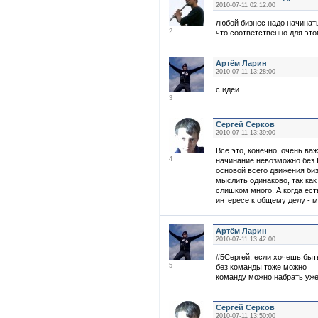
2010-07-11 02:12:00
любой бизнес надо начинать
2
что соответственно для этог
Артём Ларин
2010-07-11 13:28:00
с идеи
3
Сергей Серков
2010-07-11 13:39:00
Все это, конечно, очень важ
4
начинание невозможно без
основой всего движения би
мыслить одинаково, так как
слишком много. А когда ест
интересе к общему делу - м
Артём Ларин
2010-07-11 13:42:00
#5Сергей, если хочешь быт
5
без команды тоже можно
команду можно набрать уже
Сергей Серков
2010-07-11 13:50:00