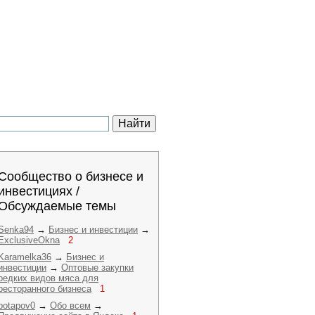
Сообщество о бизнесе и
инвестициях /
Обсуждаемые темы
Senka94
→
Бизнес и инвестиции
→
ExclusiveOkna
2
Karamelka36
→
Бизнес и
инвестиции
→
Оптовые закупки
редких видов мяса для
ресторанного бизнеса
1
potapov0
→
Обо всем
→