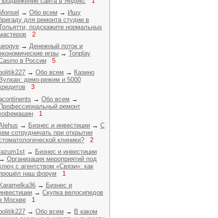
Продвижение сайта в Яндекс
1
Monsel
→
Обо всем
→
Ищу
бригаду для ремонта студии в
Тольятти, подскажите нормальных
мастеров
2
ueogye
→
Денежный поток и
экономические игры
→
Tonplay
Casino в России
5
politik227
→
Обо всем
→
Казино
Вулкан: демо-режим и 5000
кредитов
3
acontinents
→
Обо всем
→
Профессиональный ремонт
кофемашин
1
Alehus
→
Бизнес и инвестиции
→
С
кем сотрудничать при открытии
стоматологической клиники?
2
razum1st
→
Бизнес и инвестиции
→
Организация мероприятий под
ключ с агентством «Связи»: как
прошёл наш форум
1
Karamelka36
→
Бизнес и
инвестиции
→
Скупка велосипедов
в Москве
1
politik227
→
Обо всем
→
В каком