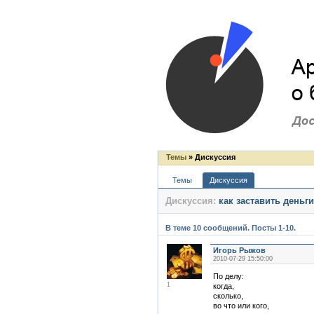
Темы
» Дискуссия
Темы
Дискуссия
Дискуссия:
как заставить деньг
В теме 10 сообщений. Посты 1-10.
Игорь Рыжов
2010-07-29 15:50:00
По делу:
1
когда,
сколько,
во что или кого,