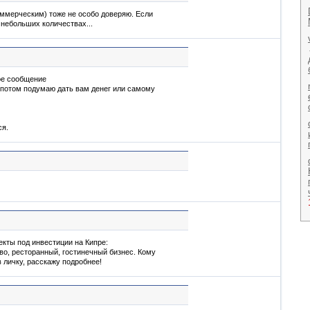
оммерческим) тоже не особо доверяю. Если
в небольших количествах...
ое сообщение
я потом подумаю дать вам денег или самому
ся.
екты под инвестиции на Кипре:
во, ресторанный, гостинечный бизнес. Кому
 личку, расскажу подробнее!