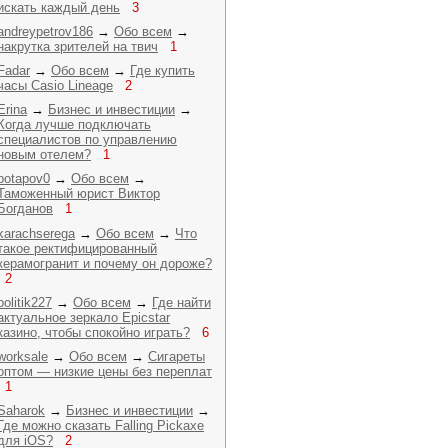
искать каждый день
3
andreypetrov186
→
Обо всем
→
накрутка зрителей на твич
1
Fadar
→
Обо всем
→
Где купить
часы Casio Lineage
2
Erina
→
Бизнес и инвестиции
→
Когда лучше подключать
специалистов по управлению
новым отелем?
1
potapov0
→
Обо всем
→
Таможенный юрист Виктор
Богданов
1
karachserega
→
Обо всем
→
Что
такое ректифицированный
керамогранит и почему он дороже?
2
politik227
→
Обо всем
→
Где найти
актуальное зеркало Epicstar
казино, чтобы спокойно играть?
6
worksale
→
Обо всем
→
Сигареты
оптом — низкие цены без переплат
1
Saharok
→
Бизнес и инвестиции
→
Где можно сказать Falling Pickaxe
для iOS?
2