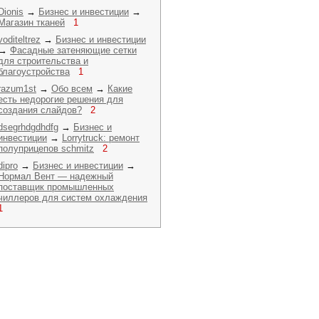
Dionis
→
Бизнес и инвестиции
→
Магазин тканей
1
voditeltrez
→
Бизнес и инвестиции
→
Фасадные затеняющие сетки
для строительства и
благоустройства
1
razum1st
→
Обо всем
→
Какие
есть недорогие решения для
создания слайдов?
2
dsegrhdgdhdfg
→
Бизнес и
инвестиции
→
Lorrytruck: ремонт
полуприцепов schmitz
2
dipro
→
Бизнес и инвестиции
→
Нормал Вент — надежный
поставщик промышленных
чиллеров для систем охлаждения
1