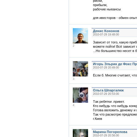
риски,
прибыли,
рабочие ньюансы
для ивесторов - обмен опыт
Денис Кононов
2010-07-29 19:48:00
Зависит от того, какую приб
2
можете пойти! Всё зависит 
...Но большинство несет в ба
Игорь Эльрик де Фокс П
2010-07-29 20:49:00
Если б. Многие считают, чт
3
Ольга Шпаргалюк
2010-07-29 20:53:00
Так ребятки .привет.
4
Кто нибудь что нибудь конк
Готова ввложить денежку и 
Так что расмотрю предложен
г.Киев
Марина Погорелова
2010-07-29 20:56:00