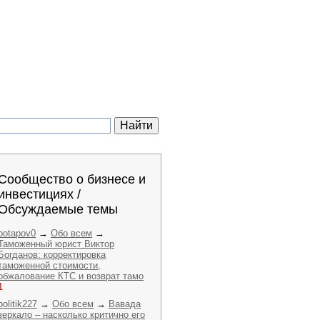
Сообщество о бизнесе и
инвестициях /
Обсуждаемые темы
potapov0
→
Обо всем
→
Таможенный юрист Виктор
Богданов: корректировка
таможенной стоимости,
обжалование КТС и возврат тамо
1
politik227
→
Обо всем
→
Вавада
зеркало – насколько критично его