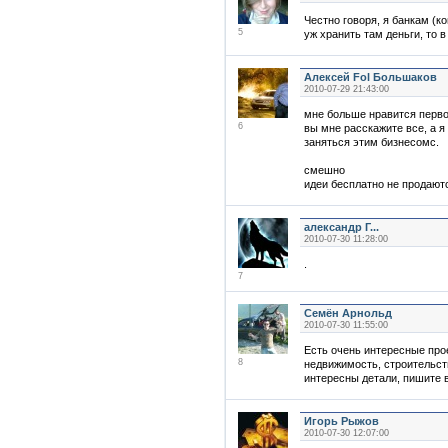
Честно говоря, я банкам (к
5
уж хранить там деньги, то 
Алексей Fol Большаков
2010-07-29 21:43:00
мне больше нравится перв
6
вы мне расскажите все, а 
заняться этим бизнесомс.
смешно
идеи бесплатно не продают
александр Г...
2010-07-30 11:28:00
.
7
Семён Арнольд
2010-07-30 11:55:00
Есть очень интересные про
8
недвижимость, строительст
интересны детали, пишите в
Игорь Рыжов
2010-07-30 12:07:00