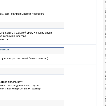
ом, для новичков много интересного
ыль хотите и за какой срок. На какие риски
от желаний инвестора...
нк...:)
ротасов
о лучше в трехлитровой банке хранить :)
ретное предлагает?
имею опыт ведения своего дела ...
ия и как инвертос .и как партнер