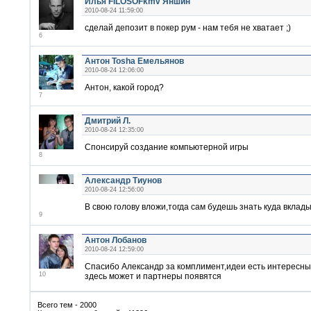
Илья FILOSOFkmv Яншин
2010-08-24 11:59:00
сделай депозит в покер рум - нам тебя не хватает ;)
6
Антон Tosha Емельянов
2010-08-24 12:06:00
Антон, какой город?
7
Дмитрий Л.
2010-08-24 12:35:00
Спонсируй создание компьютерной игры
8
Александр Тиунов
2010-08-24 12:56:00
В свою голову вложи,тогда сам будешь знать куда вклады
9
Антон Лобанов
2010-08-24 12:59:00
Спасибо Александр за комплимент,идеи есть интересны
10
здесь может и партнеры появятся
Всего тем - 2000