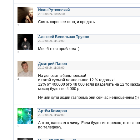
Иван Рутковский
2010-08-24 10:05:00
Снять хорошее кино, и продать...
2
Алексей Весельчак Трусов
2010-08-24 11:17:00
Мне б твоя проблема :)
3
Дмитрий Панов
2010-08-24 11:38:00
На депозит в банк положи!
4
с такой суммой можно выше 12 % годовых!
12% от 400000 это 48 000 если разделить на 12 то кажд
месяц будет по 4 000 р
Ну или купи акции газпрома они сейчас недооценены )))
Артём Комаров
2010-08-24 11:47:00
Антон, написал в личку! Если будет интересно, готов п
5
по телефону.