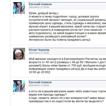
Евгений Акимов
2010-09-01 17:18:00
Юлия, добрый вечер.)
2
А можете в личку подробнее: город, целевая группа
потребителей (возраст женщин, их социальный уровень)
примерную цену одежды, стиль (одежды и магазина), ка
музыка играет в вашем магазине, какой запах вы старае
распространять в помещении (если нет этих нюансов - т
могу подсказать), на какой радиостанции и в какое врем
намеренны размещать рекламный ролик?..
Интересно было бы помочь придумать речь))
Юлия Чернова
2010-09-01 17:33:00
Мой магазин находится в Екатеринбурге! Расчитан на ж
3
возрасте от 40 лет)) размеры с 48 до 60 ! Магазин с до
ценами!)) блузы юбки брюки от 700 руб. вообщем исходя
информации нужно придумать речь))) Да и еще мы рабо
10:00 до 20:00))
Евгений Акимов
2010-09-01 17:39:00
а есть-ли в вашем магазине какие-либо известные торг
4
марки или бренды одежды?
и еще, скажите, много-ли у вас конкурентов? какие ваши
приимущества и их недостатки вы могли бы выделить?