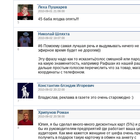
Леха Пушкарев
2010-09-01 21:09:00
45 баба ягодка опять!!!
5
Николай Шляхта
2010-09-02 19:07:00
#6 Помоему самая лучшая речь и выдумывать ничего не
6
эфирное время будет не дорогим))
Эту фразу надо как то исказить(голос смешной или пар
на какую знаменитость, например Рафшан из нашей раши
дальше простым голосом перечислить что за товар, маг
координаты с телефоном.
Константин блэкдик Игоревич
2010-09-02 20:22:00
Владислав, реклама в газете это очень старомодно :)
7
Хрипунов Роман
2010-09-02 20:58:00
Юлия, я бы сделал много-много дисконтных карт (5%) и 
8
бы их руководителям предприятий где работает ваша ц
аудитория. Как мне кажется женщине от шефа очень пр
получить в подарок такую карточку в обмен на анкету с