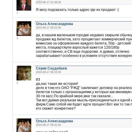
2010-09-17 01:08:00
Я могу подсказать только адрес где их продают :(
2
Ольга Александрова
2010-09-17 09:25:00
да, в нашем маленьком городке недавно закрыли обычну
3
продажи жд билетов, зато процветает коммерческий пунк
комиссию за оформление каждого билета, 50р - детский
места, плацкарт/купе взрослый кажется 120/180р
соответственно, и СВ еще подороже. я думаю, отлично
зарабатывают! особенно в условиях отсутствия конкурен
Серик Саудабаев
2010-09-17 09:33:00
#3
4
да,нас такая же история!
дело в том,что ОАО "РЖД" заключает договор на реали
билетов только с организациями,у которых как минимум
30-ти касс.По крайней мере,мне так сказали...
Так вот,думаю реальная мысль-присоединиться к одной 
фирм.Само собой им будет идти процент.Вот как то так п
кто скажет конкретнее?
Ольга Александрова
2010-09-17 09:41:00