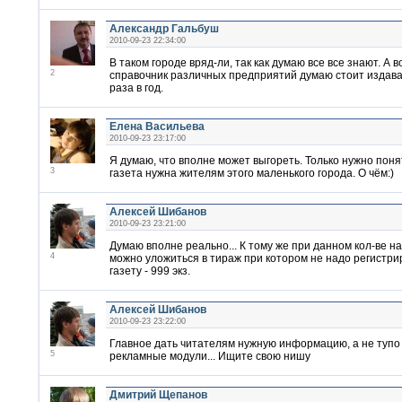
Александр Гальбуш
2010-09-23 22:34:00
В таком городе вряд-ли, так как думаю все все знают. А в
2
справочник различных предприятий думаю стоит издава
раза в год.
Елена Васильева
2010-09-23 23:17:00
Я думаю, что вполне может выгореть. Только нужно понят
3
газета нужна жителям этого маленького города. О чём:)
Алексей Шибанов
2010-09-23 23:21:00
Думаю вполне реально... К тому же при данном кол-ве н
4
можно уложиться в тираж при котором не надо регистри
газету - 999 экз.
Алексей Шибанов
2010-09-23 23:22:00
Главное дать читателям нужную информацию, а не тупо
5
рекламные модули... Ищите свою нишу
Дмитрий Щепанов