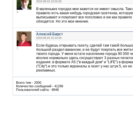
2010-09-24 23:03:00
В маленьких городах мне кажется не имеет смысла. Там 
6
правило есть какая-нибудь городская газетенка, которую
выписывают и покупают все поголовно и ею как правило 
обходятся. Но это мое мнение.
Алексей Бирст
2010-09-24 23:10:00
Если будешь открывать газету, сделай там такой больш
7
большой раздел вакансии, и ее будут покупать все жите
твоего города. У меня кстати население города 90 000 че
вполне нормально здесь сосуществуют 3 разных печат
издания: в формате А5 ("в каждый дом" и "LIFE") в форм
("City") и это только жураналы а газет у нас штук 5, но не
рекламных.
Всего тем - 2000
Количество сообщений - 41296
Пользователей сайта - 8848