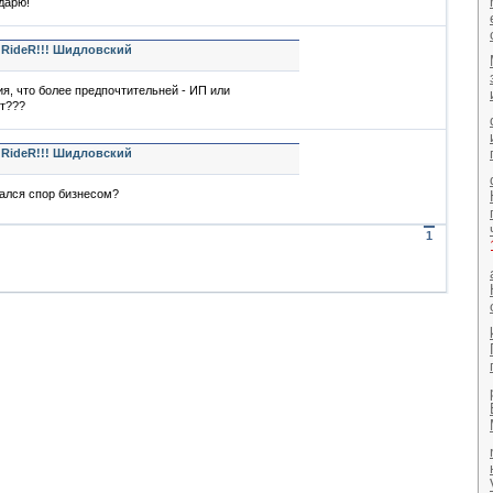
дарю!
 RideR!!! Шидловский
я, что более предпочтительней - ИП или
т???
 RideR!!! Шидловский
мался спор бизнесом?
1