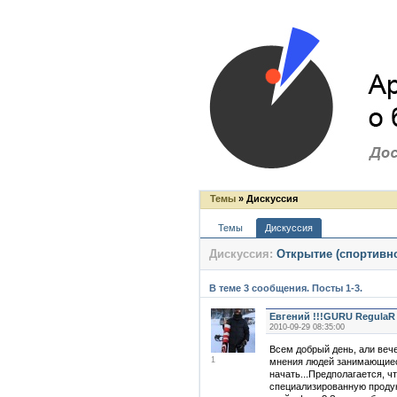
Темы
» Дискуссия
Темы
Дискуссия
Дискуссия:
Открытие (спортивно
В теме 3 сообщения. Посты 1-3.
Евгений !!!GURU RegulaR
2010-09-29 08:35:00
Всем добрый день, али веч
1
мнения людей занимающиес
начать...Предполагается, ч
специализированную проду