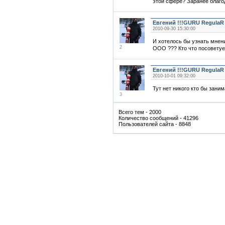
этой сфере? Заранее благо
Евгений !!!GURU RegulaR
2010-09-30 15:30:00
И хотелось бы узнать мнени
2
ООО ??? Кто что посоветуе
Евгений !!!GURU RegulaR
2010-10-01 09:32:00
Тут нет никого кто бы зани
3
Всего тем - 2000
Количество сообщений - 41296
Пользователей сайта - 8848