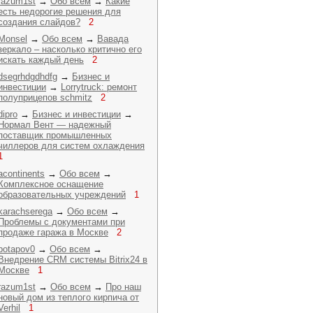
razum1st
→
Обо всем
→
Какие
есть недорогие решения для
создания слайдов?
2
Monsel
→
Обо всем
→
Вавада
зеркало – насколько критично его
искать каждый день
2
dsegrhdgdhdfg
→
Бизнес и
инвестиции
→
Lorrytruck: ремонт
полуприцепов schmitz
2
dipro
→
Бизнес и инвестиции
→
Нормал Вент — надежный
поставщик промышленных
чиллеров для систем охлаждения
1
acontinents
→
Обо всем
→
Комплексное оснащение
образовательных учреждений
1
karachserega
→
Обо всем
→
Проблемы с документами при
продаже гаража в Москве
2
potapov0
→
Обо всем
→
Внедрение CRM системы Bitrix24 в
Москве
1
razum1st
→
Обо всем
→
Про наш
новый дом из теплого кирпича от
Verhil
1