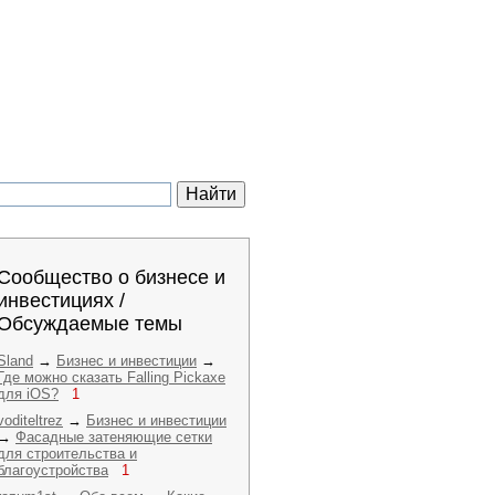
Сообщество о бизнесе и
инвестициях /
Обсуждаемые темы
Sland
→
Бизнес и инвестиции
→
Где можно сказать Falling Pickaxe
для iOS?
1
voditeltrez
→
Бизнес и инвестиции
→
Фасадные затеняющие сетки
для строительства и
благоустройства
1