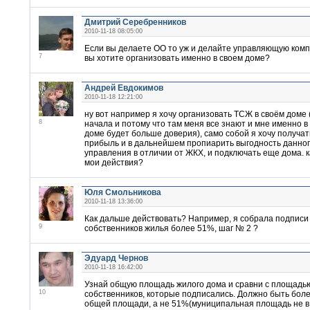
Дмитрий Серебренников
2010-11-18 08:05:00
Если вы делаете ОО то уж и делайте управляющую комп
7
вы хотите организовать именно в своем доме?
Андрей Евдокимов
2010-11-18 12:21:00
ну вот например я хочу организовать ТСЖ в своём доме 
8
начала и потому что там меня все знают и мне именно в
доме будет больше доверия), само собой я хочу получат
прибыль и в дальнейшем пропиарить выгодность данно
управления в отличии от ЖКХ, и подключать еще дома. 
мои действия?
Юля Смольникова
2010-11-18 13:36:00
Как дальше действовать? Например, я собрала подписи
9
собственников жилья более 51%, шаг № 2 ?
Эдуард Чернов
2010-11-18 16:42:00
Узнай общую площадь жилого дома и сравни с площадь
10
собственников, которые подписались. Должно быть боле
общей площади, а не 51%(муниципальная площадь не в 