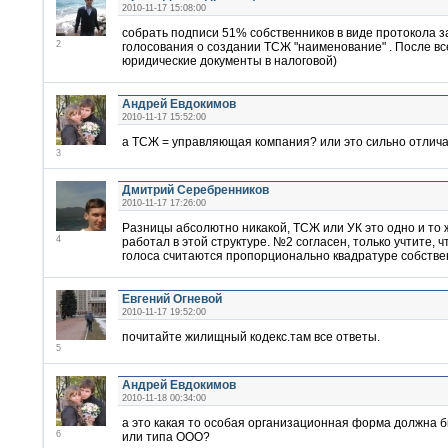
2010-11-17 15:08:00
собрать подписи 51% собственников в виде протокола з
2
голосования о создании ТСЖ "наименование" . После вс
юридические документы в налоговой)
Андрей Евдокимов
2010-11-17 15:52:00
а ТСЖ = управляющая компания? или это сильно отлич
3
Дмитрий Серебренников
2010-11-17 17:26:00
Разницы абсолютно никакой, ТСЖ или УК это одно и то 
4
работал в этой структуре. №2 согласен, только учтите, ч
голоса считаются пропорционально квадратуре собстве
Евгений Огневой
2010-11-17 19:52:00
почитайте жилищный кодекс.там все ответы.
5
Андрей Евдокимов
2010-11-18 00:34:00
а это какая то особая организационная форма должна 
6
или типа ООО?