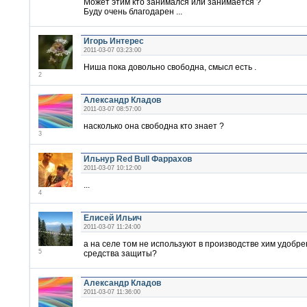
Может этим кто занимался или занимается ?
Буду очень благодарен ...
Игорь Интерес
2011-03-07 03:23:00
Ниша пока довольно свободна, смысл есть .
2
Александр Кладов
2011-03-07 08:57:00
насколько она свободна кто знает ?
3
Ильнур Red Bull Фаррахов
2011-03-07 10:12:00
...
4
Елисей Ильич
2011-03-07 11:24:00
а на селе том не используют в производстве хим удобре
5
средства защиты?
Александр Кладов
2011-03-07 11:36:00