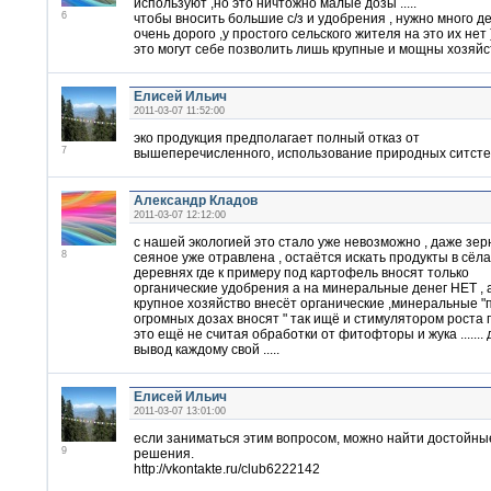
используют ,но это ничтожно малые дозы .....
6
чтобы вносить большие с/з и удобрения , нужно много де
очень дорого ,у простого сельского жителя на это их нет )
это могут себе позволить лишь крупные и мощны хозяйств
Елисей Ильич
2011-03-07 11:52:00
эко продукция предполагает полный отказ от
7
вышеперечисленного, использование природных ситсте
Александр Кладов
2011-03-07 12:12:00
с нашей экологией это стало уже невозможно , даже зер
8
сеяное уже отравлена , остаётся искать продукты в сёла
деревнях где к примеру под картофель вносят только
органические удобрения а на минеральные денег НЕТ , 
крупное хозяйство внесёт органические ,минеральные "
огромных дозах вносят " так ищё и стимулятором роста 
это ещё не считая обработки от фитофторы и жука .......
вывод каждому свой .....
Елисей Ильич
2011-03-07 13:01:00
если заниматься этим вопросом, можно найти достойны
9
решения.
http://vkontakte.ru/club6222142