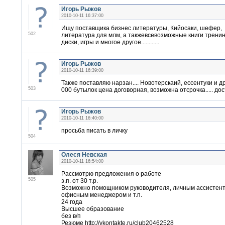
Игорь Рыжов
2010-10-11 16:37:00
Ищу поставщика бизнес литературы, Кийосаки, шефер,
502
литература для млм, а такжевсевозможные книги тренин
диски, игры и многое другое............
Игорь Рыжов
2010-10-11 16:39:00
Также поставляю нарзан.... Новотерскаий, ессентуки и др.
503
000 бутылок цена договорная, возможна отсрочка..... до
Игорь Рыжов
2010-10-11 16:40:00
просьба писать в личку
504
Олеся Невская
2010-10-11 16:54:00
Рассмотрю предложения о работе
505
з.п. от 30 т.р.
Возможно помощником руководителя, личным ассистент
офисным менеджером и т.п.
24 года
Высшее образование
без в/п
Резюме http://vkontakte.ru/club20462528