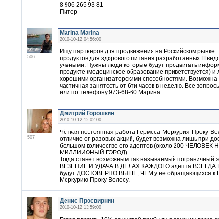
8 906 265 93 81
Питер
Marina Marina
2010-10-12 04:56:00
Ищу партнеров для продвижения на Российском рынке
506
продуктов для здорового питания разработанных Швед
учеными. Нужны люди которые будут продвигать инфор
продукте (медецинское образование приветствуется) и 
хорошими организаторскими способностями. Возможна
частичная занятость от 6ти часов в неделю. Все вопросы
или по телефону 973-68-60 Марина.
Дмитрий Горошкин
2010-10-12 12:02:00
Чёткая постоянная работа Гермеса-Меркурия-Проку-Вел
507
отличие от разовых акций, будет возможна лишь при до
большом количестве его адептов (около 200 ЧЕЛОВЕК 
МИЛЛИИОНЫЙ ГОРОД).
Тогда станет возможным так называемый пограничный 
ВЕЗЕНИЕ И УДАЧА В ДЕЛАХ КАЖДОГО адепта ВСЕГДА 
будут ДОСТОВЕРНО ВЫШЕ, ЧЕМ у не обращающихся к Г
Меркурию-Проку-Велесу.
Денис Просвирнин
2010-10-12 13:59:00