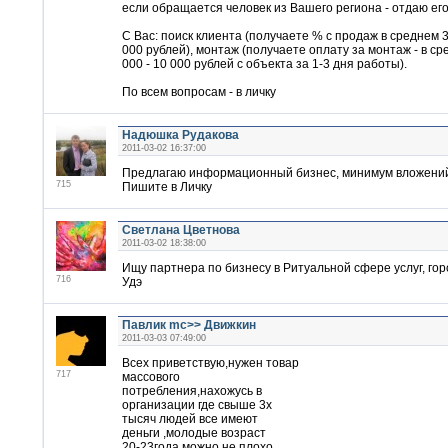
если обращается человек из Вашего региона - отдаю его
С Вас: поиск клиента (получаете % с продаж в среднем 3
000 рублей), монтаж (получаете оплату за монтаж - в ср
000 - 10 000 рублей с объекта за 1-3 дня работы).
По всем вопросам - в личку
Надюшка Рудакова
2011-03-02 16:37:00
Предлагаю информационный бизнес, минимум вложений!
715
Пишите в Личку
Светлана Цветнова
2011-03-02 18:38:00
Ищу партнера по бизнесу в Ритуальной сфере услуг, гор
716
Удэ
Павлик mc>> Движкин
2011-03-03 07:49:00
Всех приветствую,нужен товар
717
массового
потребления,нахожусь в
организации где свыше 3х
тысяч людей все имеют
деньги ,молодые возраст
20-23года,можно не плохо