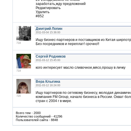
заработать,жду предложений
Редактировать
Удалить
#852
Дмитрий Лопин
2011-03-04 15:36:00
Ищу бизнес-партнеров и поставщиков из Китая ширпотр
718
Без посредников и переплат! срочно!!
Сергей Родников
2011-03-12 15:45:00
кого интересует масло сливочное,мясо,прошу в личку
719
Вера Клыгина
2011-03-12 16:24:00
Ищу партнеров по сетевому бизнесу, молодая динамич
720
компания FM Group, начало бизнеса в России. Охват бол
стран с 2004 г в мире.
Всего тем - 2000
Количество сообщений - 41296
Пользователей сайта - 8848