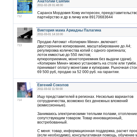
Анатолий Саяпин
2011-02-28 01:48:00
Саранск Мордовия Кому интересен, преедставительств
712
партнёрство и др в личку или 89170683644
Виктория мама Ариадны Палагина
2011-03-01 14:10:00
Продаю Автомат «Копиркин Мини»..включает:
713
двустороннее копирование, масштабирование до А4;
регулировка количества копий с одного оригинала;
лоток емкостью до 550 листов;
купюроприемник, монетоприемник без выдачи сдачи).
«Копиркин Мини» можно установить на столе или тумбе
принимает оплату монетами и купюрами. Рыночная сто
69 500 руб, продаю за 52 000 руб. на гарантии.
Евгений Соколов
2011-03-02 11:50:00
Ищу представителей в регионах. Несколько вариантов
714
сотрудничества, возможно без денежных вложений
(комиссионные).
Занимаюсь электрическими теплыми полами, отопление
сопутствующим товаром. Товар инновационный,
востребованный.
С меня: товар, информационная поддержка, расчет про
(если необходимо), консультативная помощь, обучение 