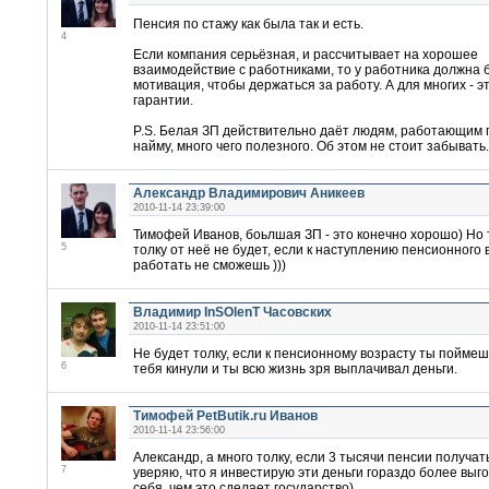
Пенсия по стажу как была так и есть.
4
Если компания серьёзная, и рассчитывает на хорошее
взаимодействие с работниками, то у работника должна 
мотивация, чтобы держаться за работу. А для многих - эт
гарантии.
P.S. Белая ЗП действительно даёт людям, работающим 
найму, много чего полезного. Об этом не стоит забывать.
Александр Владимирович Аникеев
2010-11-14 23:39:00
Тимофей Иванов, боьлшая ЗП - это конечно хорошо) Но 
5
толку от неё не будет, если к наступлению пенсионного 
работать не сможешь )))
Владимир InSOlenT Часовских
2010-11-14 23:51:00
Не будет толку, если к пенсионному возрасту ты поймеш
6
тебя кинули и ты всю жизнь зря выплачивал деньги.
Тимофей PetButik.ru Иванов
2010-11-14 23:56:00
Александр, а много толку, если 3 тысячи пенсии получат
7
уверяю, что я инвестирую эти деньги гораздо более выг
себя, чем это сделает государство)